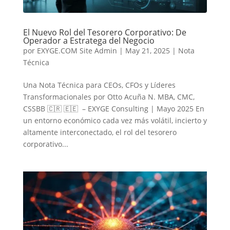
El Nuevo Rol del Tesorero Corporativo: De
Operador a Estratega del Negocio
por
EXYGE.COM Site Admin
|
May 21, 2025
|
Nota
Técnica
Una Nota Técnica para CEOs, CFOs y Líderes
Transformacionales por Otto Acuña N. MBA, CMC,
CSSBB 🇨🇷 🇪🇪 – EXYGE Consulting | Mayo 2025 En
un entorno económico cada vez más volátil, incierto y
altamente interconectado, el rol del tesorero
corporativo...