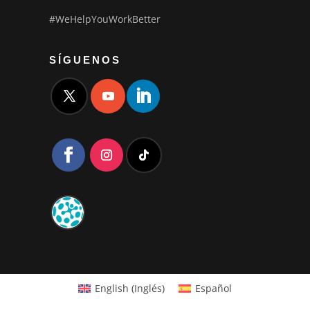
#WeHelpYouWorkBetter
SÍGUENOS
English
(
Inglés
)
Español