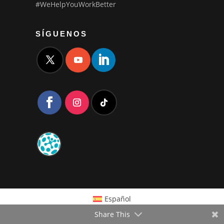
#WeHelpYouWorkBetter
SÍGUENOS
Español
Share This