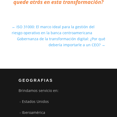
quede atrás en esta transformación?
←
ISO 31000: El marco ideal para la gestión del
riesgo operativo en la banca centroamericana
Gobernanza de la transformación digital: ¿Por qué
debería importarle a un CEO?
→
GEOGRAFIAS
Brindamos servicio en:
- Estados Unidos
- Iberoamérica