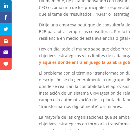
Últimamente, he estado pensando con bastante
CEO o como uno de los principales responsabl
que el tema de "resultados", "KPIs" o "estrategi
Dirijo una empresa boutique de consultoría d
B2B para otras empresas consultoras. Por lo ta
resiliencia en medio de esta avalancha digita
Hoy en día, todo el mundo sabe que debe "trans
objetivos estratégicos y los límites de cada or
y aquí es donde entra en juego la palabra go
El problema con el término "transformación dig
descripción se da generalmente a un grupo dis
donde se realizan la contabilidad, el aprovisio
instalación de un sistema CRM (gestión de relac
campo o la automatización de la planta de fabr
"transformarnos digitalmente" o similares.
La mayoría de las organizaciones que se embar
objetivos estratégicos en torno a la transforma