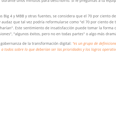
urante unos minutos para describirlo. Si le preguntas a tu equip
as Big 4 y MBB y otras fuentes, se considera que el 70 por ciento d
 audaz que tal vez podría reformularse como "el 70 por ciento de t
harían". Este sentimiento de insatisfacción puede tomar la forma
iones", "algunos éxitos, pero no en todas partes" o algo más dram
 gobernanza de la transformación digital:
"es un grupo de definicion
 a todos sobre lo que deberían ser las prioridades y los logros operati