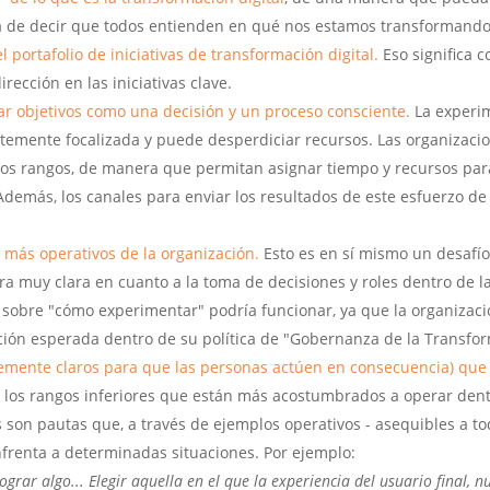
rma de decir que todos entienden en qué nos estamos transformando
 portafolio de iniciativas de transformación digital.
Eso significa 
irección en las iniciativas clave.
ar objetivos como una decisión y un proceso consciente.
La experi
ntemente focalizada y puede desperdiciar recursos. Las organizac
 los rangos, de manera que permitan asignar tiempo y recursos pa
 Además, los canales para enviar los resultados de este esfuerzo d
s más operativos de la organización.
Esto es en sí mismo un desafí
ra muy clara en cuanto a la toma de decisiones y roles dentro de l
tc.) sobre "cómo experimentar" podría funcionar, ya que la organiz
ción esperada dentro de su política de "Gobernanza de la Transfor
ntemente claros para que las personas actúen en consecuencia) que 
 los rangos inferiores que están más acostumbrados a operar dent
 son pautas que, a través de ejemplos operativos - asequibles a to
nfrenta a determinadas situaciones. Por ejemplo:
grar algo... Elegir aquella en el que la experiencia del usuario final, nu