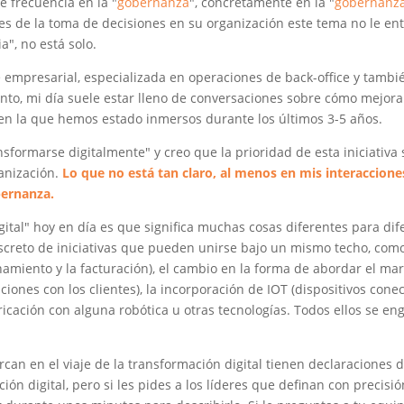
 frecuencia en la "
gobernanza
", concretamente en la "
gobernanza 
es de la toma de decisiones en su organización este tema no le e
a", no está solo.
e empresarial, especializada en operaciones de back-office y tamb
nto, mi día suele estar lleno de conversaciones sobre cómo mejorar 
l en la que hemos estado inmersos durante los últimos 3-5 años.
formarse digitalmente" y creo que la prioridad de esta iniciativa 
ganización.
Lo que no está tan claro, al menos en mis interaccio
bernanza.
ital" hoy en día es que significa muchas cosas diferentes para dif
creto de iniciativas que pueden unirse bajo un mismo techo, como
namiento y la facturación), el cambio en la forma de abordar el mark
iones con los clientes), la incorporación de IOT (dispositivos conec
icación con alguna robótica u otras tecnologías. Todos ellos se eng
can en el viaje de la transformación digital tienen declaraciones 
ción digital, pero si les pides a los líderes que definan con preci