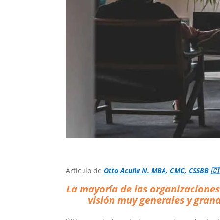
Artículo de
Otto Acuña N. MBA, CMC, CSSBB 🇨
La mayoría de las organizaciones
visión muy generales y gran