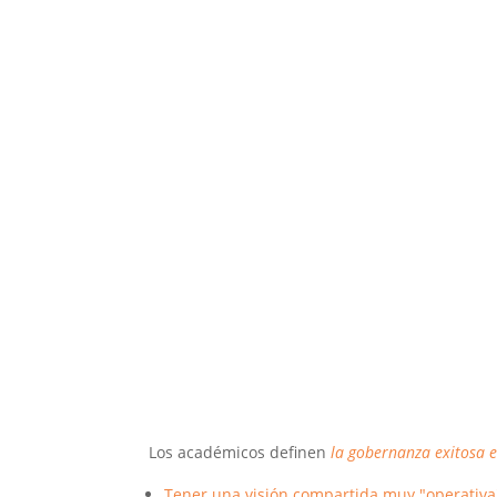
Los académicos definen
la gobernanza exitosa e
Tener una visión compartida muy "operativa"